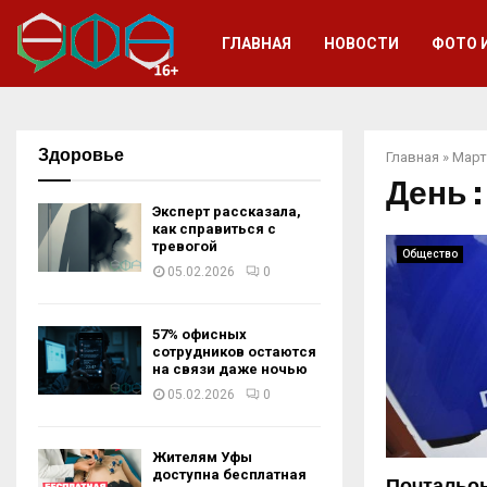
ГЛАВНАЯ
НОВОСТИ
ФОТО 
Здоровье
Главная
»
Март
День :
Эксперт рассказала,
как справиться с
тревогой
Общество
05.02.2026
0
57% офисных
сотрудников остаются
на связи даже ночью
05.02.2026
0
Жителям Уфы
доступна бесплатная
Почтальо