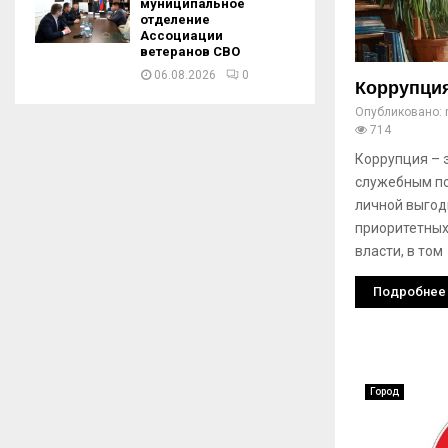
муниципальное
отделение
Ассоциации
ветеранов СВО
06.08.2026
0
Коррупция
Опубликовано:
714
Коррупция – 
служебным п
личной выгоды
приоритетных
власти, в том
Подробнее
Город