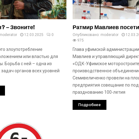
? – Звоните!
Ратмир Мавлиев посет
moderator
12.03.2025
0
Опубликовано:
moderator
12.03.
975
это злоупотребление
Глава уфимской администраци
оложением или властью для
Мавлиев и управляющий дирек
. Борьба с ней – одна из
«ОДК-Уфимское моторостроит
 задач органов всех уровней
производственное объединени
Семивеличенко провели на пл
предприятия совещание по под
празднованию 100-летия
Подробнее