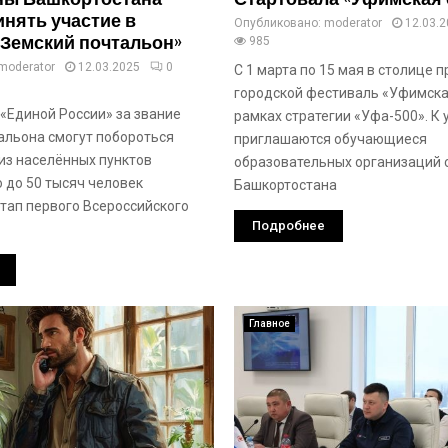
инять участие в
Опубликовано:
moderator
12.03.
«Земский почтальон»
985
moderator
12.03.2025
0
С 1 марта по 15 мая в столице 
городской фестиваль «Уфимска
 «Единой России» за звание
рамках стратегии «Уфа-500». К
альона смогут побороться
приглашаются обучающиеся
из населённых пунктов
образовательных организаций 
 до 50 тысяч человек
Башкортостана
тап первого Всероссийского
Подробнее
Главное