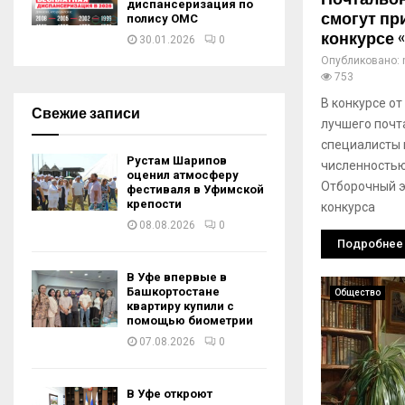
диспансеризация по
смогут пр
полису ОМС
конкурсе 
30.01.2026
0
Опубликовано:
753
В конкурсе от
Свежие записи
лучшего почт
специалисты 
Рустам Шарипов
численностью
оценил атмосферу
Отборочный э
фестиваля в Уфимской
крепости
конкурса
08.08.2026
0
Подробнее
В Уфе впервые в
Башкортостане
Общество
квартиру купили с
помощью биометрии
07.08.2026
0
В Уфе откроют