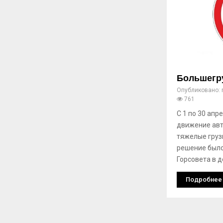
Большегру
Опубликовано:
761
С 1 по 30 апр
движение ав
тяжелые груз
решение было
Горсовета в 
Подробнее