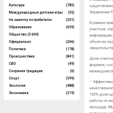
Культура
(783)
существовани
Управления Р
Международные детские игры
(55)
На заметку потребителю
(201)
В рамках пр
Образование
(659)
участков, сп
Общество
(5 604)
информацию 
объектах не
Официально
(266)
свидетельств
Политика
(178)
Происшествия
(841)
Доля ответов
СВО
(49)
формате, сос
межведомств
Сохраняя традиции
(6)
Спорт
(599)
– Эффективн
Экология
(488)
качественног
Экономика
(219)
100% доли ци
работы по и
процедур. М