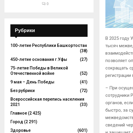
0
Рубрики
В 2025 году 
тысяч межве
100-летие Республики Башкортостан
(38)
взаимодейств
450-летие основания г.Уфы
(27)
позволяет о
сокращать ср
75-летие Победы в Великой
Отечественной войне
(52)
регистрации 
9 мая – День Победы
(41)
– При осущес
Без рубрики
(72)
сотрудники 
Всероссийская перепись населения
органов, есл
2021
(33)
быстро, за с
Главное
(2 425)
межведомстве
Город
(2 291)
сведений че
Здоровье
(601)
и защищает о