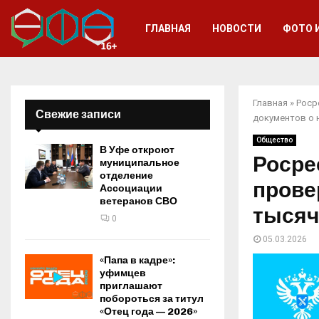
ГЛАВНАЯ
НОВОСТИ
ФОТО 
Главная
»
Роср
Свежие записи
документов о
Общество
В Уфе откроют
Росре
муниципальное
отделение
прове
Ассоциации
ветеранов СВО
тысяч
0
05.03.2026
«Папа в кадре»:
уфимцев
приглашают
побороться за титул
«Отец года — 2026»