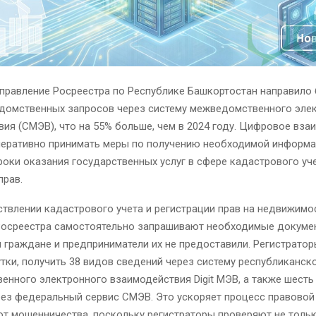
Управление Росреестра по Республике Башкортостан направило 
домственных запросов через систему межведомственного эле
ия (СМЭВ), что на 55% больше, чем в 2024 году. Цифровое вза
перативно принимать меры по получению необходимой информа
оки оказания государственных услуг в сфере кадастрового уче
прав.
твлении кадастрового учета и регистрации прав на недвижимо
Росреестра самостоятельно запрашивают необходимые докумен
и граждане и предприниматели их не предоставили. Регистратор
утки, получить 38 видов сведений через систему республиканск
нного электронного взаимодействия Digit МЭВ, а также шесть
рез федеральный сервис СМЭВ. Это ускоряет процесс правовой
т мошенничества, поскольку регистраторы проверяют не толь