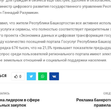
луг для граждан и бизнеса еще быстрее, удобнее и безопаснее,
инистр цифрового развития государственного управления Рес
н Геннадий Разумикин.
вил, что жители Республики Башкортостан все активнее испол
услуги и сервисы, что полностью соответствует приоритетным
го проекта «Экономика данных и цифровая трансформация госу
году количество посещений портала Госуслуг Республики Башко
рядка 674 тысяч, что на 21,5% превышает показатели предыдущ
спрос среди пользователей регионального портала имеют эле
ре земельных отношений и социальной поддержки населения.
ЬСЯ
0
ЗАПИСЬ
СЛЕД
на лидером в сфере
Реклама банкрот
ьных закупок
правила 