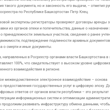
я такого документа, но и законность его выдачи, – отметил р
осреестра по Республике Башкортостан Петр Клец.
авовой экспертизы регистраторы проверяют договоры аренды 
равки из органов опеки и попечительства, данные о назначении 
о принадлежности земельных участков, сведения о ранее учте
движимости, подтверждение подлинности архивных документов,
а о смерти и иные документы.
, направленных в Росреестр органами власти Башкортостана в
тавляет 100%, что свидетельствует о высоком уровне цифрови
енного взаимодействия в регионе.
ое межведомственное электронное взаимодействие – основа
о предоставления государственных услуг в цифровую эпоху. 
фровых ответов от органов власти республики – это результат
нтеграции информационных систем и оптимизации администрат
ы продолжим развивать инфраструктуру обмена данными, чтоб