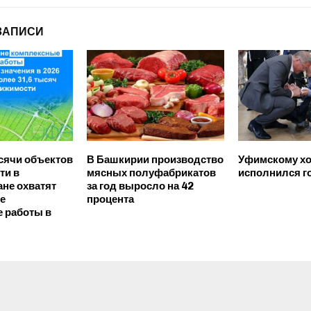
ЗАПИСИ
сячи объектов
В Башкирии производство
Уфимскому хо
ти в
мясных полуфабрикатов
исполнился г
не охватят
за год выросло на 42
е
процента
 работы в