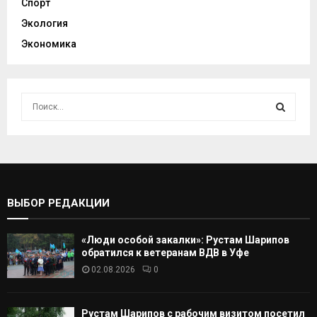
Спорт
Экология
Экономика
И
с
к
И
а
т
С
ь
:
К
ВЫБОР РЕДАКЦИИ
А
«Люди особой закалки»: Рустам Шарипов
Т
обратился к ветеранам ВДВ в Уфе
02.08.2026
0
Ь
Рустам Шарипов с рабочим визитом посетил