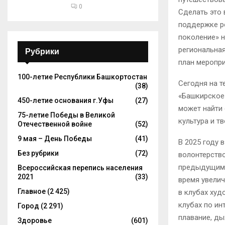
0
Сделать это
поддержке ро
поколение» н
региональна
Рубрики
план меропр
100-летие Республики Башкортостан
Сегодня на 
(38)
«Башкирское
450-летие основания г.Уфы
(27)
может найти 
75-летие Победы в Великой
культура и т
Отечественной войне
(52)
9 мая – День Победы
(41)
В 2025 году 
Без рубрики
(72)
волонтерство
предыдущим,
Всероссийская перепись населения
2021
(33)
время увелич
Главное
(2 425)
в клубах худ
клубах по ин
Город
(2 291)
плавание, ды
Здоровье
(601)