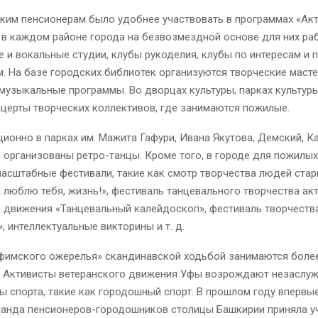
ким пенсионерам было удобнее участвовать в программах «Ак
 в каждом районе города на безвозмездной основе для них ра
 и вокальные студии, клубы рукоделия, клубы по интересам и 
. На базе городских библиотек организуются творческие масте
музыкальные программы. Во дворцах культуры, парках культур
церты творческих коллективов, где занимаются пожилые.
ионно в парках им. Мажита Гафури, Ивана Якутова, Демский, 
 организованы ретро-танцы. Кроме того, в городе для пожилы
асштабные фестивали, такие как смотр творчества людей ста
 люблю тебя, жизнь!», фестиваль танцевального творчества ак
о движения «Танцевальный калейдоскоп», фестиваль творчеств
, интеллектуальные викторины и т. д.
Уфимского ожерелья» скандинавской ходьбой занимаются более
. Активисты ветеранского движения Уфы возрождают незаслу
 спорта, такие как городошный спорт. В прошлом году впервые
манда пенсионеров-городошников столицы Башкирии приняла у