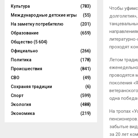
Культура
(783)
Чтобы уфимс
Международные детские игры
(55)
долголетия»,
танцевальные
На заметку потребителю
(201)
направлениям
Образование
(659)
литературно-
Общество
(5 604)
проходят кон
Официально
(266)
Летом традиц
Политика
(178)
еженедельно
Происшествия
(841)
проводятся м
СВО
(49)
поколения «Я
Сохраняя традиции
(6)
ветеранског
Спорт
(599)
одна победа»
Экология
(488)
На тропах «
Экономика
(219)
пенсионеров
забытые виды
за 20 лет ко