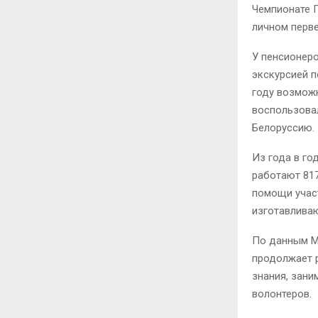
Чемпионате П
личном перве
У пенсионеро
экскурсией п
году возмож
воспользовал
Белоруссию.
Из года в го
работают 817
помощи участ
изготавливаю
По данным М
продолжает 
знания, зани
волонтеров.