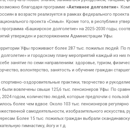
 возможно благодаря программе «
Активное долголетие
». Ком
ссиян в возрасте реализуется в рамках федерального проекта
ационального проекта «Семья». Кроме того, в республике утве
я программа «Башкирское долголетие» на 2025-2030 годы, соо
иятий утвержден и распоряжением Администрации Уфы.
территории Уфы проживают более 287 тыс. пожилых людей. По 
 долголетие» и городскому плану мероприятий каждый из них 
себе занятие по семи направлениям: здоровье, туризм, физичес
ворчество, волонтерство, занятость и обучение граждан старше
в спортивно-оздоровительные практики, творчество и рукоделие
 были вовлечены свыше 125,6 тыс. пенсионеров Уфы. По сравн
 2024 годом, количество людей, которые предпочли с пользой
илось более чем вдвое. Около 103 тыс. пенсионеров регулярн
ожественной самодеятельности, изобразительного искусства, р
тересам. Более 15 тыс. пожилых граждан выбрали скандинавску
хательную гимнастику, йогу и т.д.