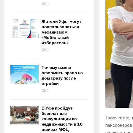
0
Жители Уфы могут
воспользоваться
механизмом
«Мобильный
избиратель»
0
Почему важно
оформить право на
дом сразу после
стройки
0
В Уфе пройдут
бесплатные
Творчество, 
консультации по
недвижимости в 16
пенсионеров
офисах МФЦ
путешествова