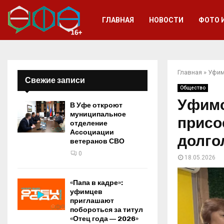
ГЛАВНАЯ
НОВОСТИ
ФОТО 
Главная
»
Уфим
Свежие записи
Общество
Уфимс
В Уфе откроют
муниципальное
присо
отделение
Ассоциации
долго
ветеранов СВО
0
18.05.2026
«Папа в кадре»:
уфимцев
приглашают
побороться за титул
«Отец года — 2026»