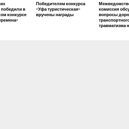
ких
Победителям конкурса
Межведомств
 победили в
«Уфа туристическая»
комиссия обс
ом конкурсе
вручены награды
вопросы дор
еремена»
транспортног
травматизма н