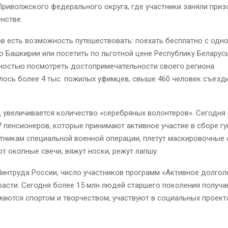
риволжского федерального округа, где участники заняли приз
нстве.
в есть возможность путешествовать: поехать бесплатно с одн
о Башкирии или посетить по льготной цене Республику Беларус
ностью посмотреть достопримечательности своего региона
ось более 4 тыс. пожилых уфимцев, свыше 460 человек съезд
д увеличивается количество «серебряных волонтеров». Сегодня
 пенсионеров, которые принимают активное участие в сборе г
никам специальной военной операции, плетут маскировочные 
т окопные свечи, вяжут носки, режут лапшу.
интруда России, число участников программ «Активное долгол
расти. Сегодня более 15 млн людей старшего поколения получ
маются спортом и творчеством, участвуют в социальных проект