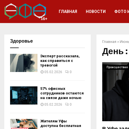
ГЛАВНАЯ
НОВОСТИ
ФОТО 
Здоровье
Главная
»
Июнь
День :
Эксперт рассказала,
как справиться с
тревогой
Происшествия
05.02.2026
0
57% офисных
сотрудников остаются
на связи даже ночью
05.02.2026
0
Жителям Уфы
доступна бесплатная
В Уфе зад