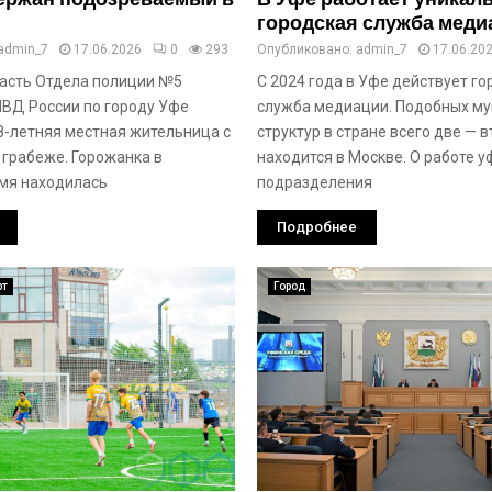
городская служба меди
admin_7
17.06.2026
0
293
Опубликовано:
admin_7
17.06.20
асть Отдела полиции №5
С 2024 года в Уфе действует г
ВД России по городу Уфе
служба медиации. Подобных м
8-летняя местная жительница с
структур в стране всего две — 
 грабеже. Горожанка в
находится в Москве. О работе 
мя находилась
подразделения
Подробнее
рт
Город