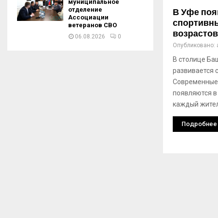
муниципальное
отделение
В Уфе по
Ассоциации
спортивны
ветеранов СВО
возрастов
06.08.2026
0
Опубликовано:
В столице Ба
развивается 
Современные
появляются в
каждый жител
Подробнее