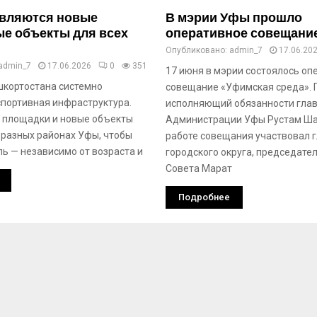
являются новые
В мэрии Уфы прошло
е объекты для всех
оперативное совещани
Опубликовано:
admin_7
17.06.20
admin_7
17.06.2026
0
351
17 июня в мэрии состоялось оп
шкортостана системно
совещание «Уфимская среда». 
спортивная инфраструктура.
исполняющий обязанности гла
 площадки и новые объекты
Администрации Уфы Рустам Ша
 разных районах Уфы, чтобы
работе совещания участвовал 
ь — независимо от возраста и
городского округа, председате
Совета Марат
Подробнее