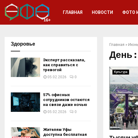
ГЛАВНАЯ
НОВОСТИ
ФОТО 
Здоровье
Главная
»
Июнь
День :
Эксперт рассказала,
как справиться с
тревогой
Культура
05.02.2026
0
57% офисных
сотрудников остаются
на связи даже ночью
05.02.2026
0
Жителям Уфы
доступна бесплатная
Тысячи у