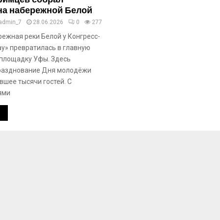
на набережной Белой
admin_7
28.06.2026
0
277
режная реки Белой у Конгресс-
ау» превратилась в главную
площадку Уфы. Здесь
разднование Дня молодёжи
вшее тысячи гостей. С
ями