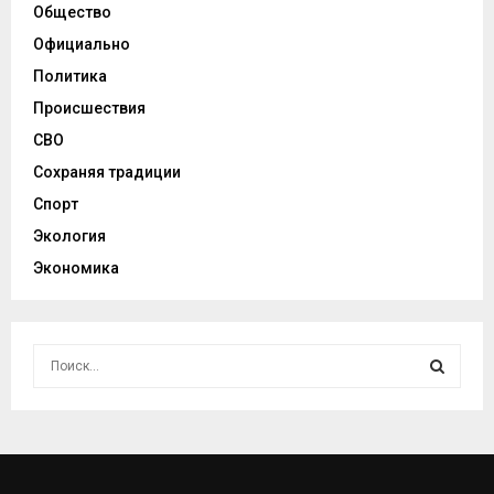
Общество
Официально
Политика
Происшествия
СВО
Сохраняя традиции
Спорт
Экология
Экономика
И
с
к
И
а
т
С
ь
: